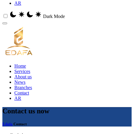
AR
Dark Mode
Home
Services
About us
News
Branches
Contact
AR
Contact
us now
Edafa
Contact