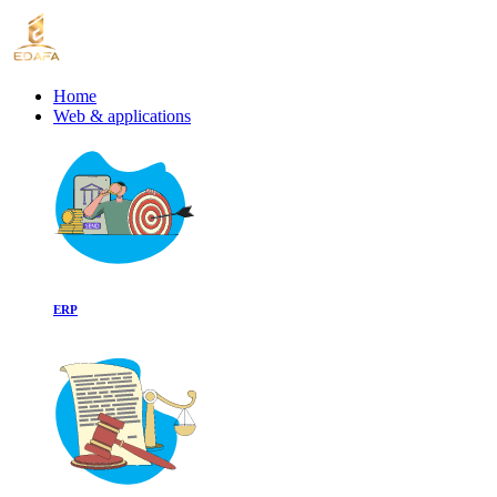
Home
Web & applications
ERP